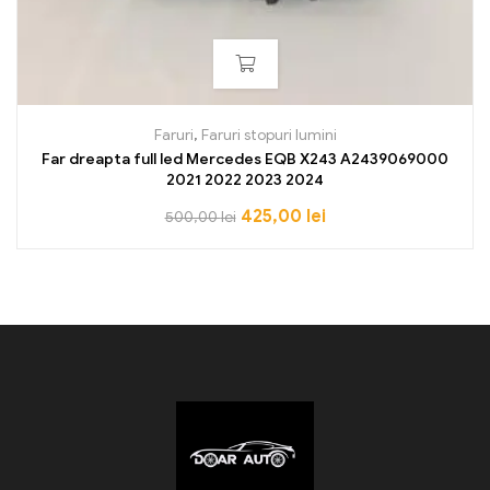
Faruri
,
Faruri stopuri lumini
Far dreapta full led Mercedes EQB X243 A2439069000
2021 2022 2023 2024
425,00
lei
500,00
lei