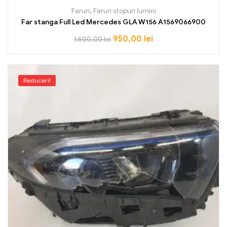
Faruri
,
Faruri stopuri lumini
Far stanga Full Led Mercedes GLA W156 A1569066900
950,00
lei
1.500,00
lei
Reduceri!