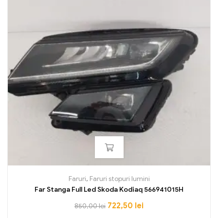
Faruri
,
Faruri stopuri lumini
Far Stanga Full Led Skoda Kodiaq 566941015H
722,50
lei
850,00
lei