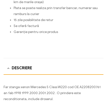
km de marile orașe)
Plata se poate realiza prin transfer bancar, numerar sau
ramburs la curier
15 zile posibilitate de retur
Se oferă factură
Garanție pentru orice produs
DESCRIERE
Far stanga xenon Mercedes S Class W220 cod OE A2208200761
an fab 1998 1999 2000 2001 2002 . O prindere este
reconditionata, include droserul.