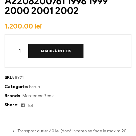
A2208200761 1998 1999
2000 2001 2002
1.200,00
lei
ADAUGĂ ÎN COȘ
SKU:
5971
Categorie:
Faruri
Brands:
Mercedes-Benz
Facebook
Email
Share:
Transport curier 60 lei (dacă livrarea se face la maxim 20