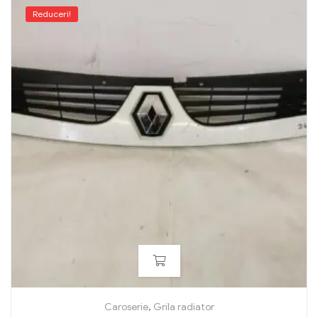
Reduceri!
Caroserie
,
Grila radiator