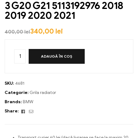
3 G20 G21 5113192976 2018
2019 2020 2021
340,00
lei
400,00
lei
ADAUGĂ ÎN COȘ
SKU:
4681
Categorie:
Grila radiator
Brands:
BMW
Facebook
Email
Share:
Transport curier 60 lei (dacă livrarea se face la maxim 20