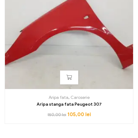
Aripa fata
,
Caroserie
Aripa stanga fata Peugeot 307
105,00
lei
150,00
lei