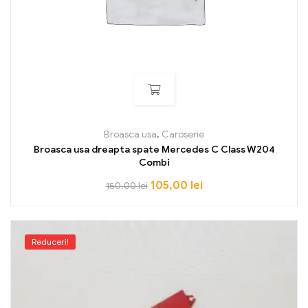
Broasca usa
,
Caroserie
Broasca usa dreapta spate Mercedes C Class W204
Combi
105,00
lei
150,00
lei
Reduceri!