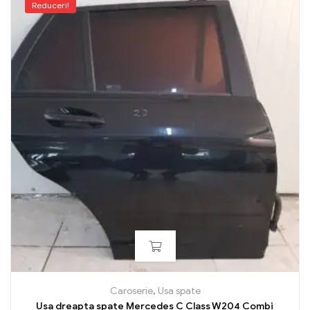
Reduceri!
Caroserie
,
Usa spate
Usa dreapta spate Mercedes C Class W204 Combi