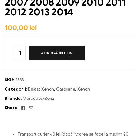
2007 2008 2009 2010 2011
2012 2013 2014
100,00
lei
ADAUGĂ ÎN COȘ
SKU:
2333
Categorii:
Balast Xenon
,
Caroserie
,
Xenon
Brands:
Mercedes-Benz
Facebook
Email
Share:
Transport curier 60 lei (dacă livrarea se face la maxim 20