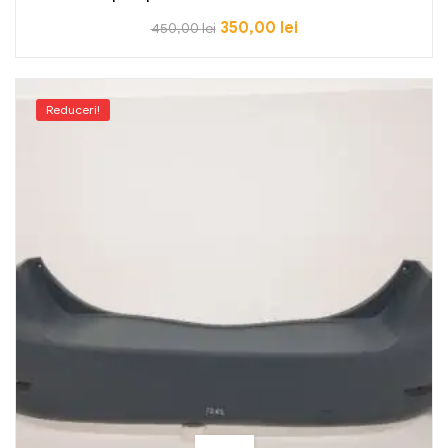
350,00
lei
450,00
lei
Reduceri!