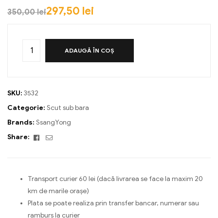
297,50
lei
350,00
lei
ADAUGĂ ÎN COȘ
SKU:
3532
Categorie:
Scut sub bara
Brands:
SsangYong
Facebook
Email
Share:
Transport curier 60 lei (dacă livrarea se face la maxim 20
km de marile orașe)
Plata se poate realiza prin transfer bancar, numerar sau
ramburs la curier