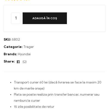
ADAUGĂ ÎN COȘ
SKU:
5802
Categorie:
Trager
Brands:
Hyundai
Facebook
Email
Share:
Transport curier 60 lei (dacă livrarea se face la maxim 20
km de marile orașe)
Plata se poate realiza prin transfer bancar, numerar sau
ramburs la curier
15 zile posibilitate de retur