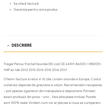
Se oferă factură
Garanție pentru orice produs
DESCRIERE
Trager Panou frontal Hyundai I30 cod OE 64101-A6000 / HN0031-
11AP an fab 2012 2013 2014 2015 2016 2017.
Oferim factura si retur in 15 zile. Livram oriunde in Europa. Costul
curierului depinde de greutate si volum. Recomandam revopsirea
– pot aparea zgarieturi din manipulare si depozitare. Primesti
exact produsul din poze – unic , fara alte piese incluse. Pozele
sunt 100% reale. Vindem cum ne-ar placea si noua sa cumparam.