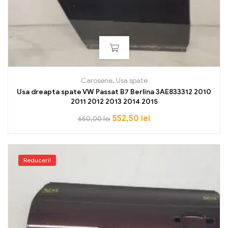
Caroserie
,
Usa spate
Usa dreapta spate VW Passat B7 Berlina 3AE833312 2010
2011 2012 2013 2014 2015
552,50
lei
650,00
lei
Reduceri!