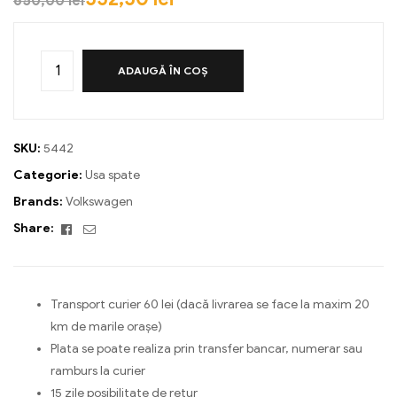
650,00
lei
ADAUGĂ ÎN COȘ
SKU:
5442
Categorie:
Usa spate
Brands:
Volkswagen
Facebook
Email
Share:
Transport curier 60 lei (dacă livrarea se face la maxim 20
km de marile orașe)
Plata se poate realiza prin transfer bancar, numerar sau
ramburs la curier
15 zile posibilitate de retur