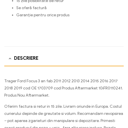
15 zile posibilitate de retur
Se oferă factură
Garanție pentru orice produs
DESCRIERE
Trager Ford Focus 3 an fab 2011 2012 2013 2014 2015 2016 2017
2018 2019 cod OE 1703709 cod Produs Aftermarket 10iFR0110241.
Produs Nou Aftermarket.
Oferim factura si retur in 15 zile. Livram oriunde in Europa. Costul
curierului depinde de greutate si volum. Recomandam revopsirea
– pot aparea zgarieturi din manipulare si depozitare. Primesti
exact produsul din poze – unic , fara alte piese incluse. Pozele