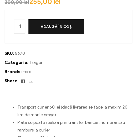
255,00
lei
300,00
lei
ADAUGĂ ÎN COȘ
SKU:
5670
Categorie:
Trager
Brands:
Ford
Facebook
Email
Share:
Transport curier 60 lei (dacă livrarea se face la maxim 20
km de marile orașe)
Plata se poate realiza prin transfer bancar, numerar sau
ramburs la curier