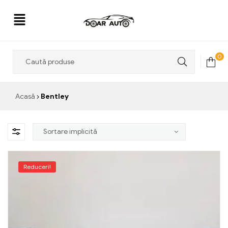
Doar
0
Auto
Acasă
Bentley
Reduceri!