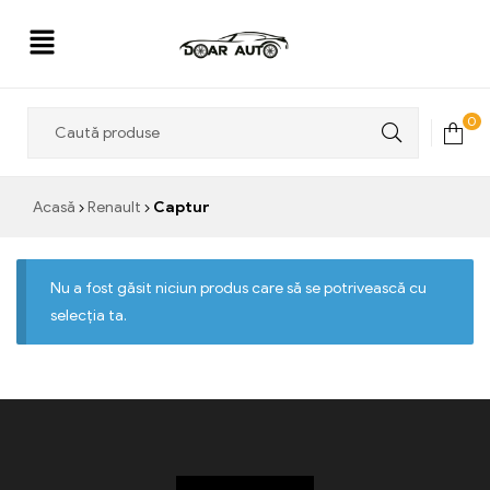
Doar
0
Auto
Acasă
Renault
Captur
Nu a fost găsit niciun produs care să se potrivească cu
selecția ta.