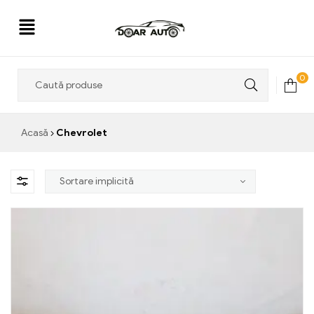
Doar
0
Auto
Acasă
Chevrolet