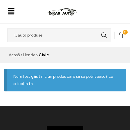
Doar
0
Auto
Acasă
Honda
Civic
Nu a fost găsit niciun produs care să se potrivească cu
selecția ta.