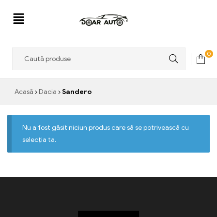
Doar
0
Auto
Acasă
Dacia
Sandero
Nu a fost găsit niciun produs care să se potrivească cu
selecția ta.