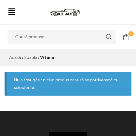
Doar
0
Auto
Acasă
Suzuki
Vitara
Nu a fost găsit niciun produs care să se potrivească cu
selecția ta.