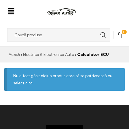
Doar
0
Auto
Acasă
Electrica & Electronica Auto
Calculator ECU
Nu a fost găsit niciun produs care să se potrivească cu
selecția ta.