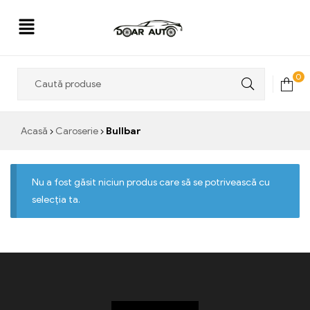
Doar
0
Auto
Acasă
Caroserie
Bullbar
Nu a fost găsit niciun produs care să se potrivească cu
selecția ta.